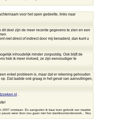
 achternaam voor het open gedeelte, links naar
n dit deel zijn de meer recente gegevens te zien
en een
enen.
t niet direct of indirect door mij benaderd, dan kunt u
ogelijk inhoudelijk minder zorgvuldig. Ook blijft de
ns heb ik meer invloed, ze zijn eenvoudiger te
geen enkel probleem is, maar dat er rekening gehouden
op. Dat laatste ook graag in het geval van aanvullingen,
zoeken.nl
.
ite!
in 2007 ontstaan. En aangezien ik daar toen gebruik van maakte
nge pauze weer door zou gaan met het stamboomonderzoek... Nou