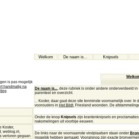
Welkom
De naam is...
Knipsels
Welko
gen is pas mogelijk
rt handmatig na
De naam is...
, deze rubriek is onder andere onderverdeeld in e
tleg
.
parenteel en overzicht.
... Koster, daar gaat deze site tenminste voornamelijk over. In
voorouders in
Het Bildt
, Friesland woonden. De afstammelinge
Onder de knop
Knipsels
zijn krantenknipsels en proclamaties
nakomelingen uit voorbije eeuwen.
e Koster,
, weblog.nl,
De links naar de voornaamste vindplaatsen staan onder
Bron
's verloren gegaan.
mogelijk hebben gemaakt. Vooralsnog zijn exacte bronverme