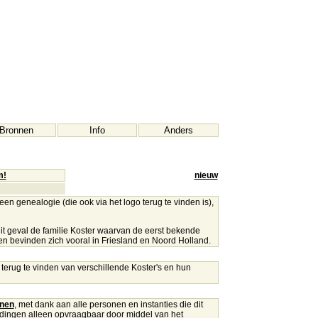
Bronnen
Info
Anders
m!
nieuw
en genealogie (die ook via het logo terug te vinden is),
 dit geval de familie Koster waarvan de eerst bekende
n bevinden zich vooral in Friesland en Noord Holland.
 terug te vinden van verschillende Koster's en hun
nen
, met dank aan alle personen en instanties die dit
ldingen alleen opvraagbaar
door middel van het