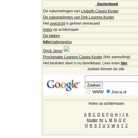
G
astenboek
De n
akomelingen van
Lijsbeth Clases Koster
De nakomelingen van Dirk Lourens Koster
Het
overzicht
is geheel vernieuwd
Index
op achternaam
De takken
I
nfo
rmatiepagina
Dirck Jansz
Proclamatie Lourens Clases Koster
(foto aanvulling)
Het besloten deel is nu bereikbaar. Lees even
hier
.
zoeken binnen de site
WWW
Josca.nl
Index op achternaam
A
B
C
D
E
F
G
H
I
J
K
Koster
Kr
L
M
N
O
P
Q
R
S
T
U
V
W
X
Y
Z