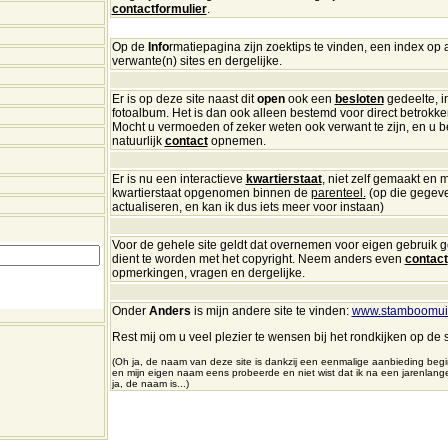
contactformulier
.
Op de
Info
rmatiepagina zijn zoektips te vinden, een index op
verwante(n) sites en dergelijke.
Er is op deze site naast dit
open
ook een
besloten
gedeelte, i
fotoalbum
. Het is dan ook alleen bestemd voor direct betrokk
Mocht u vermoeden of zeker weten ook verwant te zijn, en u ben
natuurlijk
contact
opnemen
.
Er is nu een interactieve
kwartierstaat
, niet zelf gemaakt en m
kwartierstaat opgenomen binnen de
parenteel
.
(op die gegeve
actualiseren, en kan ik dus iets meer voor instaan)
Voor de gehele site geldt dat overnemen voor eigen gebruik 
dient te worden met het copyright. Neem anders even
contact
opmerkingen, vragen en dergelijke.
Onder
Anders
is mijn
andere site te vinden:
www.stamboomuit
Rest mij om u veel plezier te wensen bij het rondkijken op de s
(Oh ja, de naam van deze site is dankzij een eenmalige aanbieding beg
en mijn eigen naam eens probeerde en niet wist dat ik na een jarenla
ja, de naam is...)