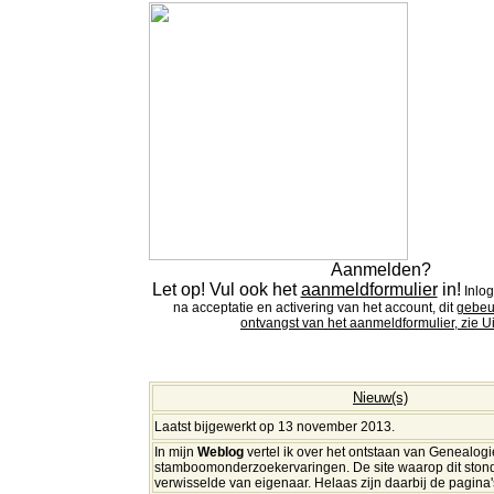
Aanmelden?
Let op! Vul ook het
aanmeldformulier
in!
I
nlog
na acceptatie en activering van het account, dit
gebeu
ontvangst van het aanmeldformulier, zie
Ui
Nieuw
(s)
Laatst bijgewerkt op 13 november 2013.
In mijn
Weblog
vertel ik over het ontstaan van Genealogi
stamboomonderzoekervaringen. De site waarop dit stond
verwisselde van eigenaar. Helaas zijn daarbij de pagina